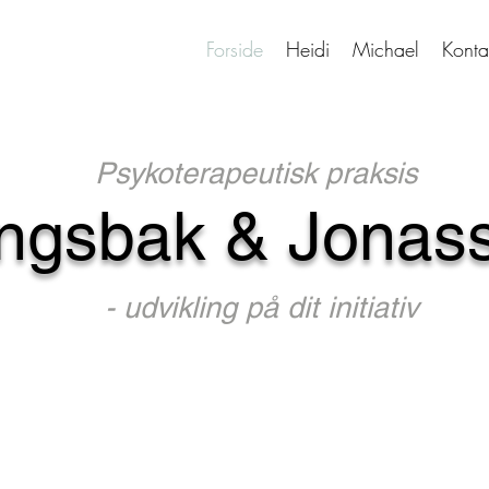
Forside
Heidi
Michael
Konta
Psykoterapeutisk praksis
ngsbak & Jonas
- udvikling på dit initiativ