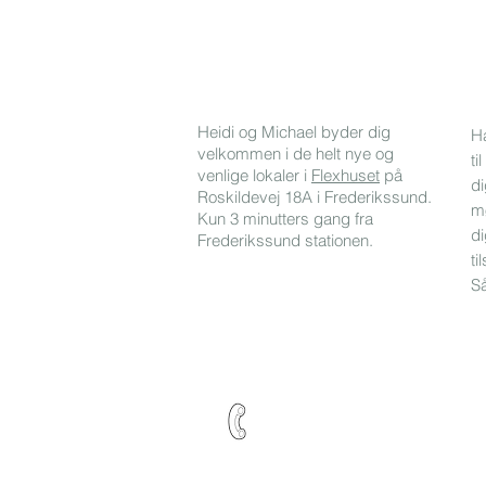
Heidi og Michael byder dig
Ha
velkommen i de helt nye og
ti
venlige lokaler i
Flexhuset
på
di
Roskildevej 18A i Frederikssund.
mø
Kun 3 minutters gang fra
di
Frederikssund stationen.
ti
Så
Heidi
Micha
+4522265185
+454064