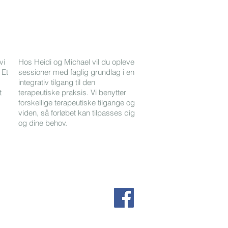
1/1
vi
Hos Heidi og Michael vil du opleve
 Et
sessioner med faglig grundlag i en
integrativ tilgang til den
t
terapeutiske praksis. Vi benytter
forskellige terapeutiske tilgange og
viden, så forløbet kan tilpasses dig
og dine behov.
kongsbak.jonasson@gmail.com