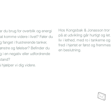
Hos Kongsbak & Jonasson tror 
r du brug for overblik og energi
på at udvikling går hurtigt og let.
l at komme videre i livet? Føler du
liv i lethed, med ro i tankerne og
g fanget i frustrerende tanker,
fred i hjertet er først og fremmes
nstre og følelser? Befinder du
en beslutning.
g i en negativ eller udfordrende
lstand?
 hjælper vi dig videre.
el
©
Kongsbak & Jonasson 2020
5625